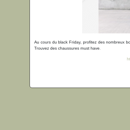
Au cours du black Friday, profitez des nombreux 
Trouvez des chaussures must have.
h